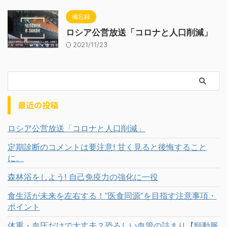
備忘録
ロシア公営放送「コロナと人口削減」
2021/11/23
最近の投稿
ロシア公営放送「コロナと人口削減」
定期診断のコメントは要注意! 甘く見ると後悔すること
に。
森林浴をしよう! 自己免疫力の強化に一役
食生活が未来を左右する！”医食同源”を目指す注意事項・
ポイント
体重・血圧だけで大丈夫？恐ろしい血管の詰まり【頸動脈