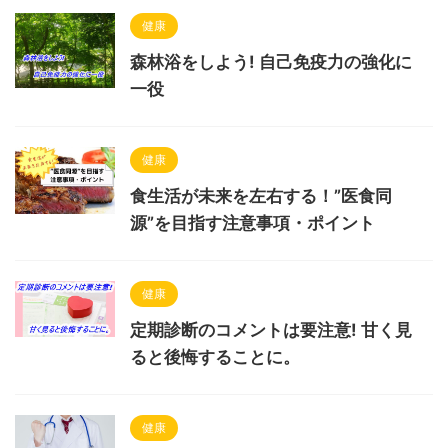
健康
森林浴をしよう! 自己免疫力の強化に
一役
健康
食生活が未来を左右する！”医食同
源”を目指す注意事項・ポイント
健康
定期診断のコメントは要注意! 甘く見
ると後悔することに。
健康