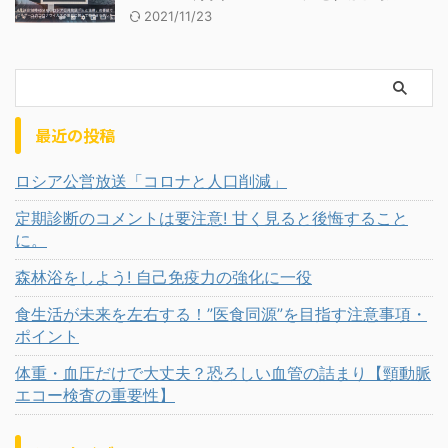
2021/11/23
最近の投稿
ロシア公営放送「コロナと人口削減」
定期診断のコメントは要注意! 甘く見ると後悔すること
に。
森林浴をしよう! 自己免疫力の強化に一役
食生活が未来を左右する！”医食同源”を目指す注意事項・
ポイント
体重・血圧だけで大丈夫？恐ろしい血管の詰まり【頸動脈
エコー検査の重要性】