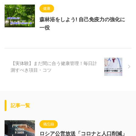
健康
森林浴をしよう! 自己免疫力の強化に
一役
【実体験】まだ間に合う健康管理！毎日計
測すべき項目・コツ
記事一覧
備忘録
ロシア公営放送「コロナと人口削減」