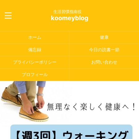
生活習慣指南役
koomeyblog
ホーム
健康
備忘録
今日の読書一節
プライバシーポリシー
お問い合わせ
プロフィール