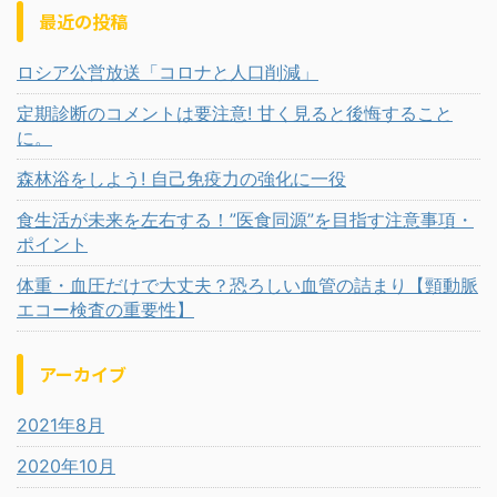
最近の投稿
ロシア公営放送「コロナと人口削減」
定期診断のコメントは要注意! 甘く見ると後悔すること
に。
森林浴をしよう! 自己免疫力の強化に一役
食生活が未来を左右する！”医食同源”を目指す注意事項・
ポイント
体重・血圧だけで大丈夫？恐ろしい血管の詰まり【頸動脈
エコー検査の重要性】
アーカイブ
2021年8月
2020年10月