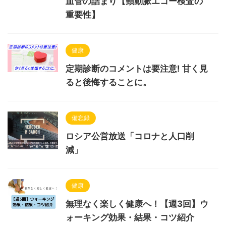
血管の詰まり【頸動脈エコー検査の
重要性】
健康
定期診断のコメントは要注意! 甘く見
ると後悔することに。
備忘録
ロシア公営放送「コロナと人口削
減」
健康
無理なく楽しく健康へ！【週3回】ウ
ォーキング効果・結果・コツ紹介