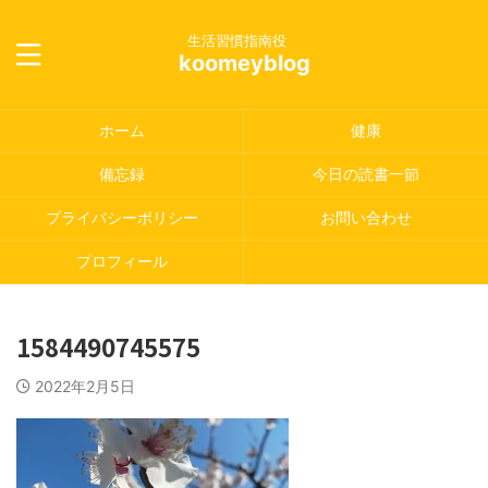
生活習慣指南役
koomeyblog
ホーム
健康
備忘録
今日の読書一節
プライバシーポリシー
お問い合わせ
プロフィール
1584490745575
2022年2月5日